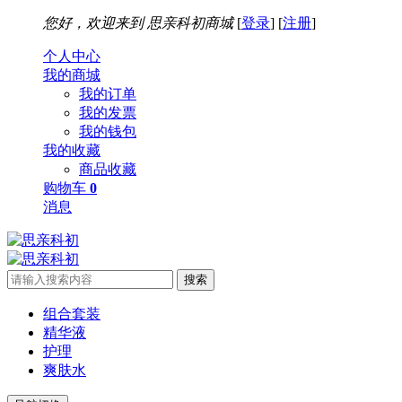
您好，欢迎来到
思亲科初商城
[
登录
] [
注册
]
个人中心
我的商城
我的订单
我的发票
我的钱包
我的收藏
商品收藏
购物车
0
消息
搜索
组合套装
精华液
护理
爽肤水