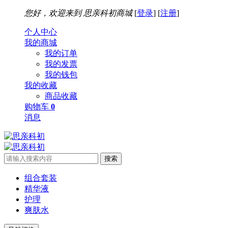
您好，欢迎来到
思亲科初商城
[
登录
] [
注册
]
个人中心
我的商城
我的订单
我的发票
我的钱包
我的收藏
商品收藏
购物车
0
消息
搜索
组合套装
精华液
护理
爽肤水