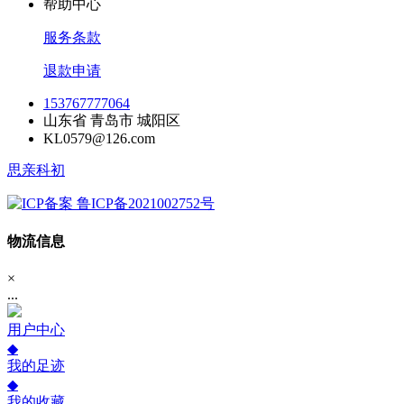
帮助中心
服务条款
退款申请
153767777064
山东省 青岛市 城阳区
KL0579@126.com
思亲科初
鲁ICP备2021002752号
物流信息
×
...
用户中心
◆
我的足迹
◆
我的收藏